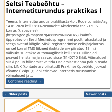
Seltsi Teabeõhtu –
Internetiturundus praktikas I
Teema: Internetiturundus praktikasLektor: Rode LuhaäärAeg:
14.01.2020 kell 18:00-20:00Koht: Akadeemia tee 21/1, 5.
korrus (k-space.ee)
(https://goo.gl/maps/o7q488NsPnNDcADx7)Lisainfo:
õppepäev on Eesti Mesindusprogrammi poolt rahastatud ja
seega avatud kõigile. Siiski registreerimise eelisjärjekorras
on sel korral TMS liikmed (kohtade arv piiratud 15 in.)
Välisuks suletakse automaagiliselt kell 18:00. Hilinejad
peavad helistama ja saavad sisse (5140710 Erki). Võimalusel
siiski palun hilinemist vältida.Osalemisest anna palun teada
siin: LINK (kohtade arv piiratud!) Praktilise õppeõhtu jooksul
võtame üksipulgi läbi erinevad internetis turustamise
võimalused ja
…
Continue reading →
←
Older posts
Newer posts
→
Post navigation