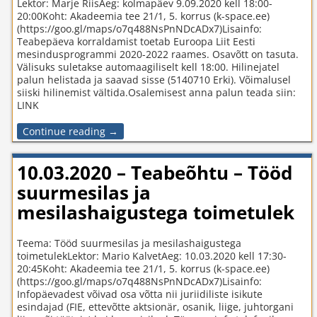
Lektor: Marje RiisAeg: kolmapäev 9.09.2020 kell 18:00-
20:00Koht: Akadeemia tee 21/1, 5. korrus (k-space.ee)
(https://goo.gl/maps/o7q488NsPnNDcADx7)Lisainfo:
Teabepäeva korraldamist toetab Euroopa Liit Eesti
mesindusprogrammi 2020-2022 raames. Osavõtt on tasuta.
Välisuks suletakse automaagiliselt kell 18:00. Hilinejatel
palun helistada ja saavad sisse (5140710 Erki). Võimalusel
siiski hilinemist vältida.Osalemisest anna palun teada siin:
LINK
Continue reading →
10.03.2020 – Teabeõhtu – Tööd
suurmesilas ja
mesilashaigustega toimetulek
Teema: Tööd suurmesilas ja mesilashaigustega
toimetulekLektor: Mario KalvetAeg: 10.03.2020 kell 17:30-
20:45Koht: Akadeemia tee 21/1, 5. korrus (k-space.ee)
(https://goo.gl/maps/o7q488NsPnNDcADx7)Lisainfo:
Infopäevadest võivad osa võtta nii juriidiliste isikute
esindajad (FIE, ettevõtte aktsionär, osanik, liige, juhtorgani