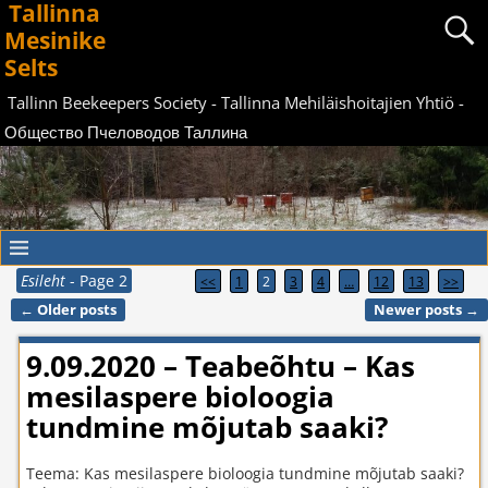
Tallinna
Mesinike
Selts
Tallinn Beekeepers Society - Tallinna Mehiläishoitajien Yhtiö -
Общество Пчеловодов Таллина
Esileht
- Page 2
<<
1
2
3
4
…
12
13
>>
←
Older posts
Newer posts
→
Post navigation
9.09.2020 – Teabeõhtu – Kas
mesilaspere bioloogia
tundmine mõjutab saaki?
Teema: Kas mesilaspere bioloogia tundmine mõjutab saaki?