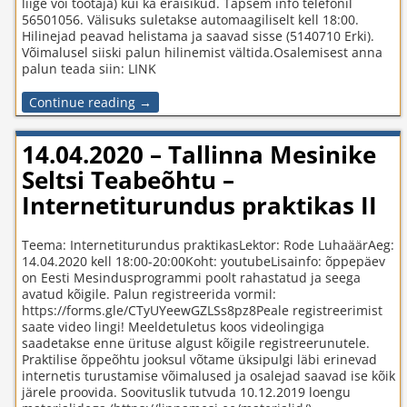
liige või töötaja) kui ka eraisikud. Täpsem info telefonil
56501056. Välisuks suletakse automaagiliselt kell 18:00.
Hilinejad peavad helistama ja saavad sisse (5140710 Erki).
Võimalusel siiski palun hilinemist vältida.Osalemisest anna
palun teada siin: LINK
Continue reading →
14.04.2020 – Tallinna Mesinike
Seltsi Teabeõhtu –
Internetiturundus praktikas II
Teema: Internetiturundus praktikasLektor: Rode LuhaäärAeg:
14.04.2020 kell 18:00-20:00Koht: youtubeLisainfo: õppepäev
on Eesti Mesindusprogrammi poolt rahastatud ja seega
avatud kõigile. Palun registreerida vormil:
https://forms.gle/CTyUYeewGZLSs8pz8Peale registreerimist
saate video lingi! Meeldetuletus koos videolingiga
saadetakse enne ürituse algust kõigile registreerunutele.
Praktilise õppeõhtu jooksul võtame üksipulgi läbi erinevad
internetis turustamise võimalused ja osalejad saavad ise kõik
järele proovida. Soovituslik tutvuda 10.12.2019 loengu